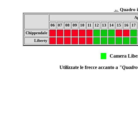
←
Quadro in
A
06
07
08
09
10
11
12
13
14
15
16
17
Chippendale
Liberty
Camera Libe
Utilizzate le frecce accanto a
"Quadro i