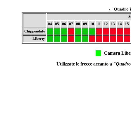
←
Quadro in
S
04
05
06
07
08
09
10
11
12
13
14
15
Chippendale
Liberty
Camera Libe
Utilizzate le frecce accanto a
"Quadro i