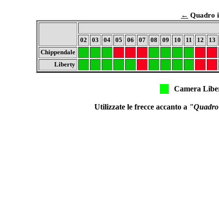
←
Quadro in
02
03
04
05
06
07
08
09
10
11
12
13
Chippendale
Liberty
Camera Libe
Utilizzate le frecce accanto a
"Quadro i